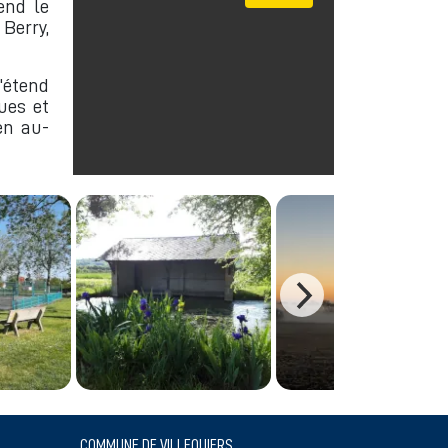
end le
Berry,
s'étend
gues et
en au-
COMMUNE DE VILLEQUIERS