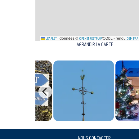
|
données ©
/ODbL - rendu
LEAFLET
OPENSTREETMAP
OSM FRA
AGRANDIR LA CARTE
NOUS CONTACTER