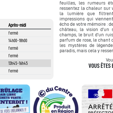
feuilles, les rumeurs ét
ressentez la chaleur sur 
la lumière que filtren
impressions qui viennen
écho de votre mémoire : de
Après-midi
château, la vision d'un
fermé
champs, le bruit d'un rui
parfum de rose, le chant 
14h00-18h00
les mystères de légendes
fermé
paradis, mais cela y ress
fermé
Vou
13h45-16h45
VOUS ÊTES 
fermé