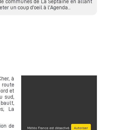
de communes de La Septaine en allant
jeter un coup d'oeil à l'Agenda...
her, à
 route
ord et
u sud,
ault,
es, La
ion de
Météo France est désactivé.
Autoriser