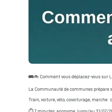
🚌🚲 Comment vous déplacez-vous sur L
La Communauté de communes prépare sa st
Train, voiture, vélo, covoiturage, marche 
⏱ 7 minutes, anonyme. Jusqu’au 31/07/20