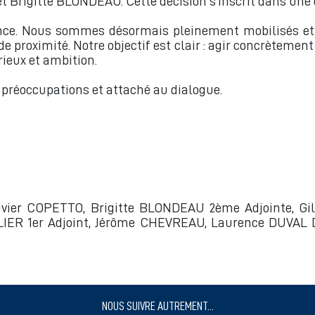
t Brigitte BLONDEAU. Cette décision s’inscrit dans une 
ce. Nous sommes désormais pleinement mobilisés et 
e proximité. Notre objectif est clair : agir concrèteme
rieux et ambition.
os préoccupations et attaché au dialogue.
livier COPETTO, Brigitte BLONDEAU 2ème Adjointe, 
ER 1er Adjoint, Jérôme CHEVREAU, Laurence DUVAL 
NOUS SUIVRE AUTREMENT...